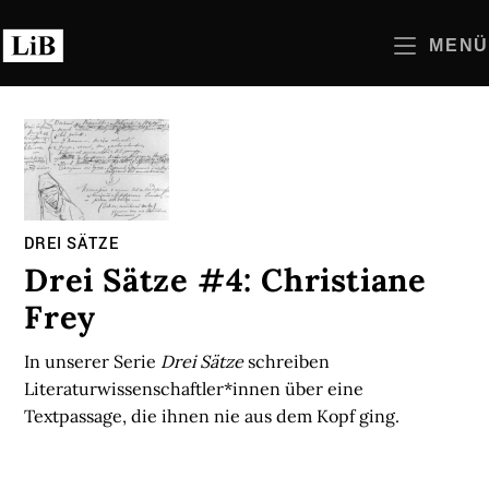
Zum
Inhalt
MENÜ
springen
DREI SÄTZE
Drei Sätze #4: Christiane
Frey
In unserer Serie
Drei Sätze
schreiben
Literaturwissenschaftler*innen über eine
Textpassage, die ihnen nie aus dem Kopf ging.