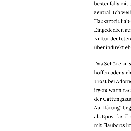
bestenfalls mit
zentral. Ich wei
Hausarbeit habe
Eingedenken auf
Kultur deuteten
über indirekt e
Das Schöne an s
hoffen oder sic
Trost bei Adorno
irgendwann nach
der Gattungszuo
Aufklärung“ beg
als Epos; das üb
mit Flauberts i