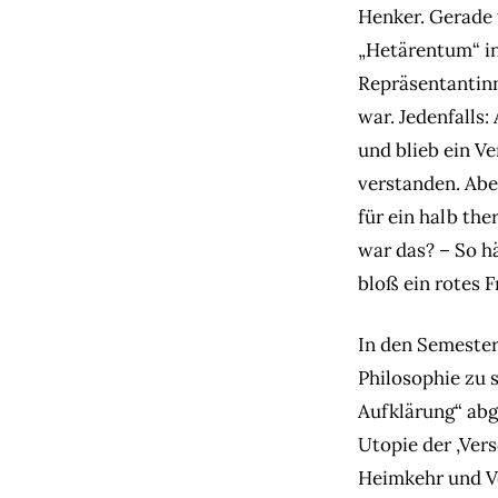
Henker. Gerade 
„Hetärentum“ in 
Repräsentantin
war. Jedenfalls
und blieb ein Ve
verstanden. Aber
für ein halb th
war das? – So h
bloß ein rotes 
In den Semester
Philosophie zu s
Aufklärung“ abg
Utopie der ‚Ve
Heimkehr und Ve