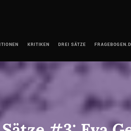
ITIONEN
KRITIKEN
DREI SÄTZE
FRAGEBOGEN.
 Sätze #3: Eva G