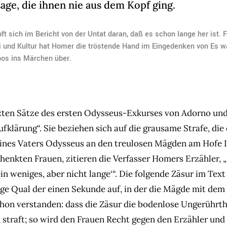
age, die ihnen nie aus dem Kopf ging.
t sich im Bericht von der Untat daran, daß es schon lange her ist. F
ei und Kultur hat Homer die tröstende Hand im Eingedenken von Es wa
os ins Märchen über.
tzten Sätze des ersten Odysseus-Exkurses von Adorno un
ufklärung“. Sie beziehen sich auf die grausame Strafe, di
ines Vaters Odysseus an den treulosen Mägden am Hofe 
ehenkten Frauen, zitieren die Verfasser Homers Erzähler, 
n weniges, aber nicht lange‘“. Die folgende Zäsur im Text
e Qual der einen Sekunde auf, in der die Mägde mit dem
chon verstanden: dass die Zäsur die bodenlose Ungerührth
 straft; so wird den Frauen Recht gegen den Erzähler und