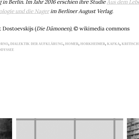
in Berlin. Im Jahr 2016 erschien ihre Studie
Aus dem Lebe
logie und die Nager
im Berliner August Verlag.
 Dostoevskijs (
Die Dämonen)
, © wikimedia commons
ORNO
,
DIALEKTIK DER AUFKLÄRUNG
,
HOMER
,
HORKHEIMER
,
KAFKA
,
KRITISCH
ODYSSEE