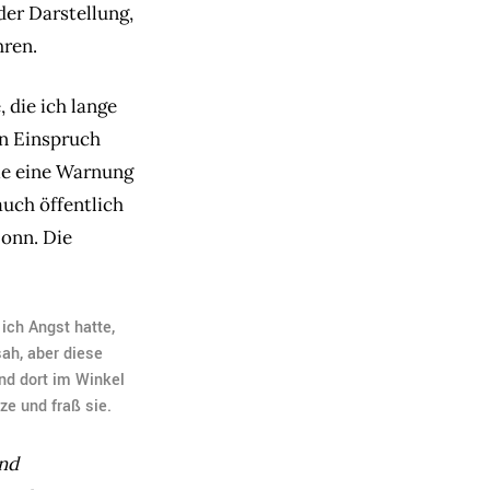
der Darstellung,
hren.
 die ich lange
in Einspruch
ie eine Warnung
uch öffentlich
Bonn. Die
 ich Angst hatte,
sah, aber diese
nd dort im Winkel
ze und fraß sie.
und