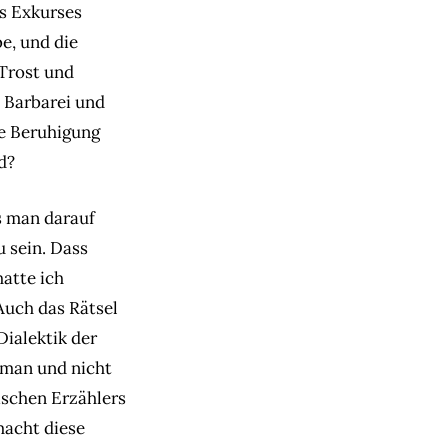
es Exkurses
be, und die
 Trost und
 Barbarei und
le Beruhigung
d?
s man darauf
u sein. Dass
hatte ich
Auch das Rätsel
Dialektik der
oman und nicht
rischen Erzählers
macht diese