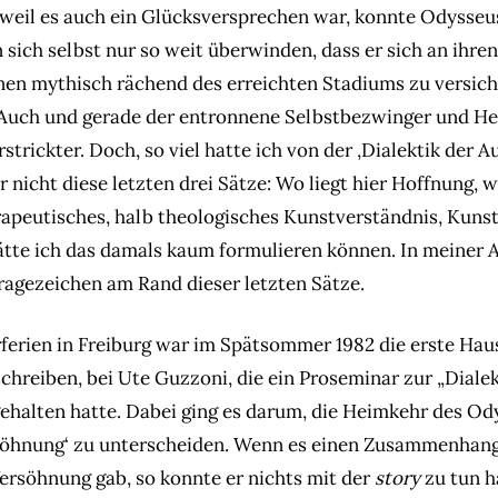
weil es auch ein Glücksversprechen war, konnte Odysseu
sich selbst nur so weit überwinden, dass er sich an ihren
nen mythisch rächend des erreichten Stadiums zu versi
: Auch und gerade der entronnene Selbstbezwinger und H
rstrickter. Doch, so viel hatte ich von der ‚Dialektik der 
 nicht diese letzten drei Sätze: Wo liegt hier Hoffnung, 
erapeutisches, halb theologisches Kunstverständnis, Kun
ätte ich das damals kaum formulieren können. In meiner 
Fragezeichen am Rand dieser letzten Sätze.
ferien in Freiburg war im Spätsommer 1982 die erste Haus
chreiben, bei Ute Guzzoni, die ein Proseminar zur „Dialek
ehalten hatte. Dabei ging es darum, die Heimkehr des Od
rsöhnung‘ zu unterscheiden. Wenn es einen Zusammenhan
rsöhnung gab, so konnte er nichts mit der
story
zu tun h