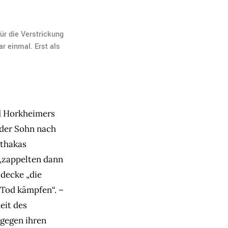
ür die Verstrickung
r einmal. Erst als
d Horkheimers
e der Sohn nach
Ithakas
„‚zappelten dann
 decke „die
 Tod kämpfen“. –
eit des
 gegen ihren