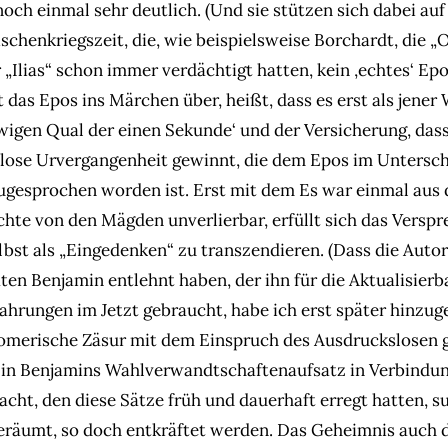
och einmal sehr deutlich. (Und sie stützen sich dabei auf
schenkriegszeit, die, wie beispielsweise Borchardt, die „
„Ilias“ schon immer verdächtigt hatten, kein ‚echtes‘ Epos
 das Epos ins Märchen über, heißt, dass es erst als jener
wigen Qual der einen Sekunde‘ und der Versicherung, dass
eitlose Urvergangenheit gewinnt, die dem Epos im Unters
ugesprochen worden ist. Erst mit dem Es war einmal au
chte von den Mägden unverlierbar, erfüllt sich das Versp
lbst als „Eingedenken“ zu transzendieren. (Dass die Auto
ten Benjamin entlehnt haben, der ihn für die Aktualisierb
ahrungen im Jetzt gebraucht, habe ich erst später hinzug
Homerische Zäsur mit dem Einspruch des Ausdruckslosen 
in Benjamins Wahlverwandtschaftenaufsatz in Verbindun
acht, den diese Sätze früh und dauerhaft erregt hatten, s
eräumt, so doch entkräftet werden. Das Geheimnis auch 