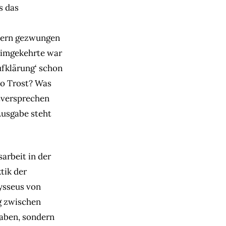
s das
chern gezwungen
eimgekehrte war
Aufklärung‘ schon
wo Trost? Was
stversprechen
Ausgabe steht
arbeit in der
tik der
ysseus von
g zwischen
aben, sondern