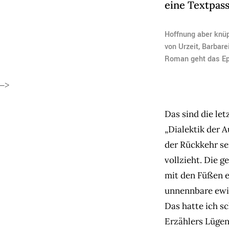
eine Textpass
Hoffnung aber knüpf
von Urzeit, Barbar
Roman geht das Ep
–>
Das sind die le
„Dialektik der A
der Rückkehr se
vollzieht. Die g
mit den Füßen ei
unnennbare ewig
Das hatte ich s
Erzählers Lügen