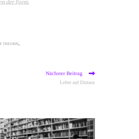
n der Form.
E THEORIE
,
Nächster Beitrag
Lehre auf Distanz