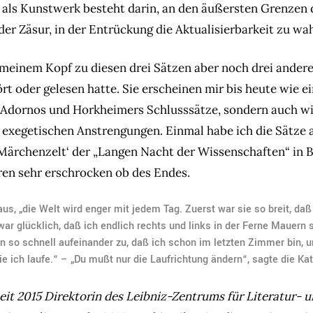
 als Kunstwerk besteht darin, an den äußersten Grenzen 
der Zäsur, in der Entrückung die Aktualisierbarkeit zu wa
meinem Kopf zu diesen drei Sätzen aber noch drei andere,
rt oder gelesen hatte. Sie erscheinen mir bis heute wie e
 Adornos und Horkheimers Schlusssätze, sondern auch w
exegetischen Anstrengungen. Einmal habe ich die Sätze a
‚Märchenzelt‘ der „Langen Nacht der Wissenschaften“ in 
en sehr erschrocken ob des Endes.
us, „die Welt wird enger mit jedem Tag. Zuerst war sie so breit, daß
 war glücklich, daß ich endlich rechts und links in der Ferne Mauern 
n so schnell aufeinander zu, daß ich schon im letzten Zimmer bin, u
 die ich laufe.“ – „Du mußt nur die Laufrichtung ändern“, sagte die Kat
seit 2015 Direktorin des Leibniz-Zentrums für Literatur- 