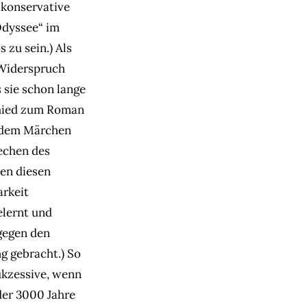
 konservative
Odyssee“ im
 zu sein.) Als
 Widerspruch
 sie schon lange
chied zum Roman
s dem Märchen
rechen des
ren diesen
arkeit
elernt und
gegen den
g gebracht.) So
ukzessive, wenn
der 3000 Jahre