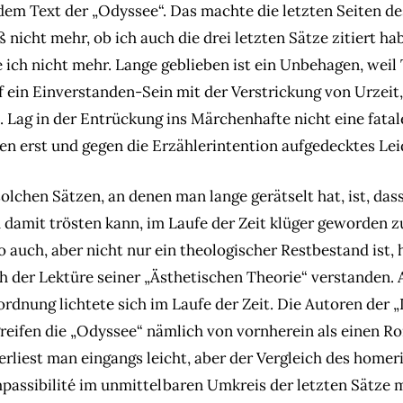
 dem Text der „Odyssee“. Das machte die letzten Seiten d
ß nicht mehr, ob ich auch die drei letzten Sätze zitiert ha
 ich nicht mehr. Lange geblieben ist ein Unbehagen, weil
 ein Einverstanden-Sein mit der Verstrickung von Urzeit,
. Lag in der Entrückung ins Märchenhafte nicht eine fata
ben erst und gegen die Erzählerintention aufgedecktes Lei
olchen Sätzen, an denen man lange gerätselt hat, ist, das
h damit trösten kann, im Laufe der Zeit klüger geworden z
 auch, aber nicht nur ein theologischer Restbestand ist, 
 der Lektüre seiner „Ästhetischen Theorie“ verstanden. 
rdnung lichtete sich im Laufe der Zeit. Die Autoren der „
reifen die „Odyssee“ nämlich von vornherein als einen R
erliest man eingangs leicht, aber der Vergleich des home
mpassibilité im unmittelbaren Umkreis der letzten Sätze 