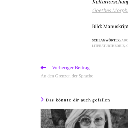
Kulturforschung 
Goethes Morpho
Bild: Manuskript
SCHLAGWÖRTER
:
AD
LITERATURTHEORIE
,
Weitere
Vorheriger Beitrag
Artikel
An den Grenzen der Sprache
ansehen
Das könnte dir auch gefallen