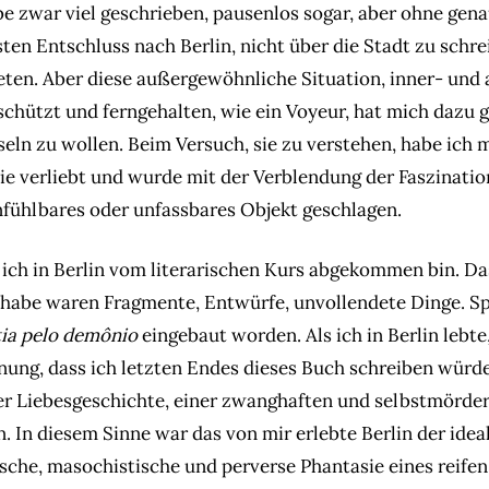
be zwar viel geschrieben, pausenlos sogar, aber ohne genau
en Entschluss nach Berlin, nicht über die Stadt zu schrei
treten. Aber diese außergewöhnliche Situation, inner- und
schützt und ferngehalten, wie ein Voyeur, hat mich dazu g
seln zu wollen. Beim Versuch, sie zu verstehen, habe ich 
sie verliebt und wurde mit der Verblendung der Faszination
nfühlbares oder unfassbares Objekt geschlagen.
s ich in Berlin vom literarischen Kurs abgekommen bin. Da
habe waren Fragmente, Entwürfe, unvollendete Dinge. Spä
ia pelo demônio
eingebaut worden. Als ich in Berlin lebte,
nung, dass ich letzten Endes dieses Buch schreiben wür
er Liebesgeschichte, einer zwanghaften und selbstmörde
. In diesem Sinne war das von mir erlebte Berlin der ide
dische, masochistische und perverse Phantasie eines reife