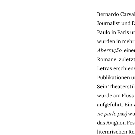
Bernardo Carvalh
Journalist und 
Paulo in Paris 
wurden in mehr 
Aberração
, ein
Romane, zuletz
Letras erschiene
Publikationen u
Sein Theaterst
wurde am Fluss 
aufgeführt. Ein
ne parle pas)
wur
das Avignon Fes
literarischen R