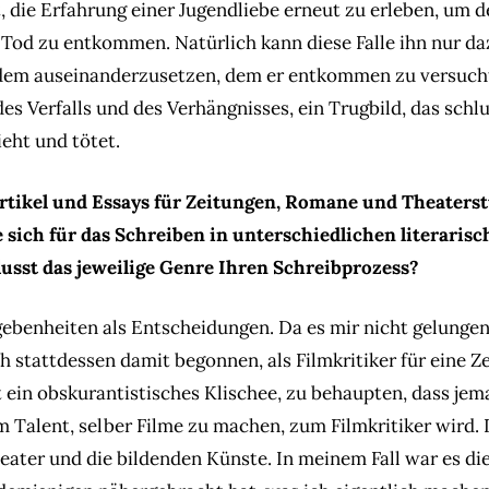
, die Erfahrung einer Jugendliebe erneut zu erleben, um d
 Tod zu entkommen. Natürlich kann diese Falle ihn nur da
dem auseinanderzusetzen, dem er entkommen zu versucht
des Verfalls und des Verhängnisses, ein Trugbild, das schl
ieht und tötet.
Artikel und Essays für Zeitungen, Romane und Theaters
 sich für das Schreiben in unterschiedlichen literari
usst das jeweilige Genre Ihren Schreibprozess?
gebenheiten als Entscheidungen. Da es mir nicht gelungen 
h stattdessen damit begonnen, als Filmkritiker für eine Z
t ein obskurantistisches Klischee, zu behaupten, dass jem
Talent, selber Filme zu machen, zum Filmkritiker wird. D
heater und die bildenden Künste. In meinem Fall war es di