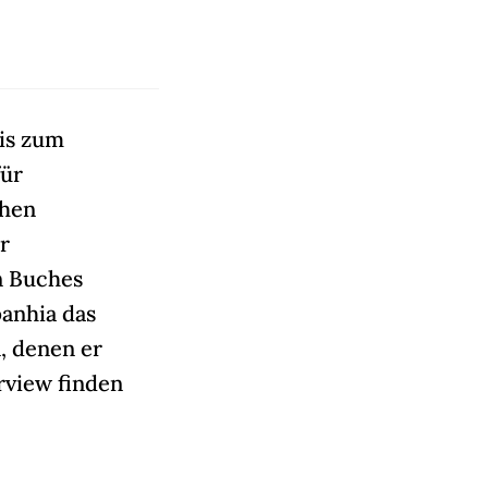
t
is zum
für
chen
r
n Buches
panhia das
, denen er
rview finden