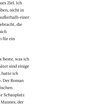
es Ziel. Ich
ben, nicht in
 außerhalb einer
ebracht, die
mich
 für ein
s Beste, was ich
ter sind einige
 hatte ich
de. Der Roman
rischen
ale Schauplatz
n Mannes, der