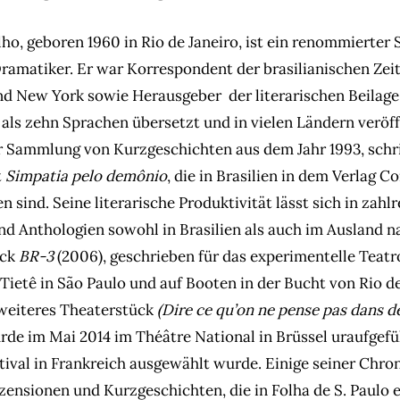
o, geboren 1960 in Rio de Janeiro, ist ein renommierter Sc
Dramatiker. Er war Korrespondent der brasilianischen Zeit
und New York sowie Herausgeber der literarischen Beilage
als zehn Sprachen übersetzt und in vielen Ländern veröff
er Sammlung von Kurzgeschichten aus dem Jahr 1993, schri
t
Simpatia pelo demônio
, die in Brasilien in dem Verlag 
n sind. Seine literarische Produktivität lässt sich in zahl
nd Anthologien sowohl in Brasilien als auch im Ausland n
ück
BR-3
(2006), geschrieben für das experimentelle Teatr
Tietê in São Paulo und auf Booten in der Bucht von Rio de
 weiteres Theaterstück
(Dire ce qu’on ne pense pas dans d
de im Mai 2014 im Théâtre National in Brüssel uraufgefüh
tival in Frankreich ausgewählt wurde. Einige seiner Chro
ezensionen und Kurzgeschichten, die in Folha de S. Paulo 