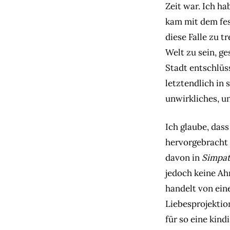
Zeit war. Ich ha
kam mit dem fest
diese Falle zu 
Welt zu sein, ge
Stadt entschlüs
letztendlich in 
unwirkliches, u
Ich glaube, das
hervorgebracht 
davon in
Simpat
jedoch keine Ah
handelt von ein
Liebesprojektion
für so eine kin