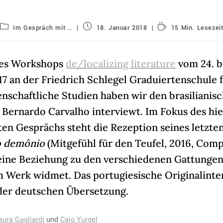
Beitrags-
Beitrag
Lesedauer:
Im Gespräch mit …
18. Januar 2018
15 Min. Lesezei
Kategorie:
veröffentlicht:
es Workshops
de/localizing literature
vom 24. b
17 an der Friedrich Schlegel Graduiertenschule 
enschaftliche Studien haben wir den brasilianis
r Bernardo Carvalho interviewt.
Im Fokus des hie
ten Gesprächs steht die Rezeption seines letzte
o demônio
(Mitgefühl für den Teufel, 2016, Com
seine Beziehung zu den verschiedenen Gattungen
m Werk widmet. Das portugiesische Originalinte
der deutschen Übersetzung.
aura Gagliardi
und
Caio Yurgel