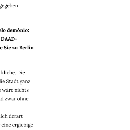
gegeben
pelo demônio:
ls DAAD-
e Sie zu Berlin
kliche. Die
ie Stadt ganz
 wäre nichts
und zwar ohne
ich derart
 eine ergiebige