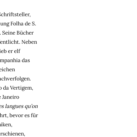
hriftsteller,
ung Folha de S.
. Seine Bücher
entlicht. Neben
eb er elf
Companhia das
reichen
achverfolgen.
o da Vertigem,
 Janeiro
es langues qu’on
rt, bevor es für
niken,
erschienen,