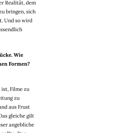
er Realität, dem
zu bringen, sich
. Und so wird
ussendlich
tücke. Wie
schen Formen?
ist, Filme zu
eitung zu
and aus Frust
as gleiche gilt
eser angebliche