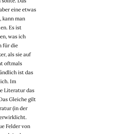
 sollte. Das
 aber eine etwas
, kann man
en. Es ist
en, was ich
 für die
r, als sie auf
ht oftmals
ndlich ist das
ich. Im
e Literatur das
Das Gleiche gilt
ratur (in der
erwirklicht.
ue Felder von