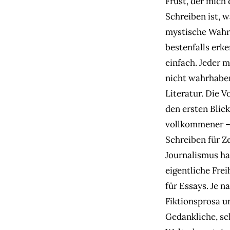
Frust, der mich
Schreiben ist, w
mystische Wahr
bestenfalls erk
einfach. Jeder 
nicht wahrhaben
Literatur. Die V
den ersten Blic
vollkommener – 
Schreiben für Z
Journalismus hat
eigentliche Frei
für Essays. Je n
Fiktionsprosa un
Gedankliche, sc