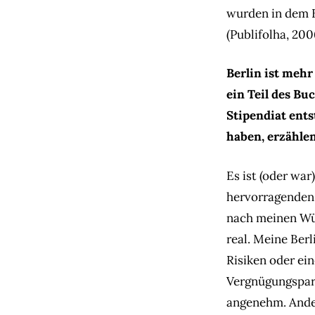
wurden in dem
(Publifolha, 200
Berlin ist mehr
ein Teil des Bu
Stipendiat ents
haben, erzähle
Es ist (oder war
hervorragenden 
nach meinen Wün
real. Meine Berl
Risiken oder ei
Vergnügungspark
angenehm. Ander