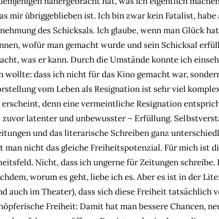
 demjenigen nähergebracht hat, was ich eigentlich machen
as mir übriggeblieben ist. Ich bin zwar kein Fatalist, habe
nehmung des Schicksals. Ich glaube, wenn man Glück hat
ennen, wofür man gemacht wurde und sein Schicksal erfüll
macht, was er kann. Durch die Umstände konnte ich einseh
 wollte: dass ich nicht für das Kino gemacht war, sondern
orstellung vom Leben als Resignation ist sehr viel komplexe
k erscheint, denn eine vermeintliche Resignation entspric
zuvor latenter und unbewusster – Erfüllung. Selbstverstä
eitungen und das literarische Schreiben ganz unterschiedl
 man nicht das gleiche Freiheitspotenzial. Für mich ist di
heitsfeld. Nicht, dass ich ungerne für Zeitungen schreibe. 
achdem, worum es geht, liebe ich es. Aber es ist in der Lite
d auch im Theater), dass sich diese Freiheit tatsächlich v
höpferische Freiheit: Damit hat man bessere Chancen, ne